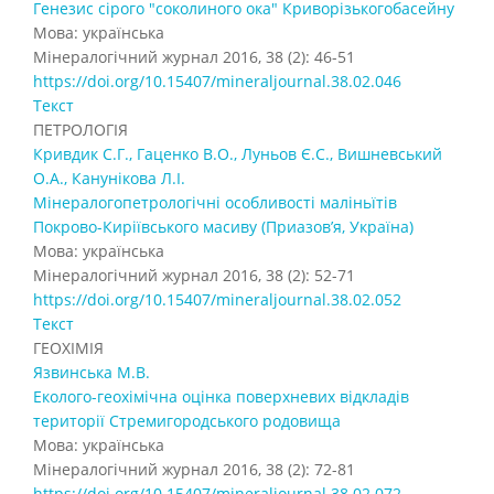
Генезис сірого "соколиного ока" Криворізькогобасейну
Мова: українська
Мінералогічний журнал 2016, 38 (2): 46-51
https://doi.org/10.15407/mineraljournal.38.02.046
Текст
ПЕТРОЛОГІЯ
Кривдик С.Г., Гаценко В.О., Луньов Є.С., Вишневський
О.А., Канунікова Л.І.
Мінералогопетрологічні особливості маліньїтів
Покрово-Киріївського масиву (Приазов’я, Україна)
Мова: українська
Мінералогічний журнал 2016, 38 (2): 52-71
https://doi.org/10.15407/mineraljournal.38.02.052
Текст
ГЕОХІМІЯ
Язвинська М.В.
Еколого-геохімічна оцінка поверхневих відкладів
території Стремигородського родовища
Мова: українська
Мінералогічний журнал 2016, 38 (2): 72-81
https://doi.org/10.15407/mineraljournal.38.02.072