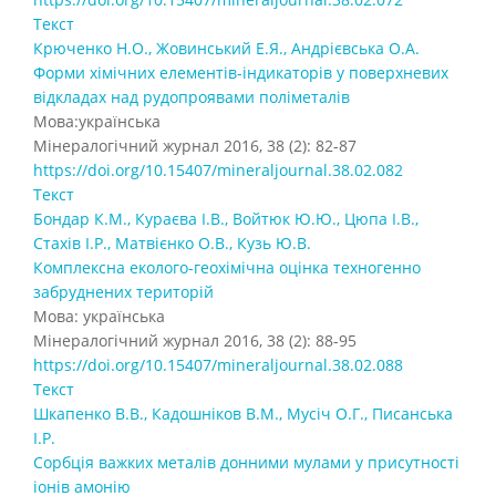
Текст
Крюченко Н.О., Жовинський Е.Я., Андрієвська О.А.
Форми хімічних елементів-індикаторів у поверхневих
відкладах над рудопроявами поліметалів
Мова:українська
Мінералогічний журнал 2016, 38 (2): 82-87
https://doi.org/10.15407/mineraljournal.38.02.082
Текст
Бондар К.М., Кураєва І.В., Войтюк Ю.Ю., Цюпа І.В.,
Стахів І.Р., Матвієнко О.В., Кузь Ю.В.
Комплексна еколого-геохімічна оцінка техногенно
забруднених територій
Мова: українська
Мінералогічний журнал 2016, 38 (2): 88-95
https://doi.org/10.15407/mineraljournal.38.02.088
Текст
Шкапенко В.В., Кадошніков В.М., Мусіч О.Г., Писанська
І.Р.
Сорбція важких металів донними мулами у присутності
іонів амонію