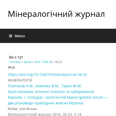
Мінералогічний журнал
Menu
Ви є тут
Головна
»
Архів
»
2016, ТОМ 38
» 38 (2)
38 (2)
https://doi.org/10.15407/mineraljournal.38.02
МІНЕРАЛОГІЯ
Платонов А.М., Хоменко В.М., Таран М.М.
Кристалохімія, оптичні спектри та забарвлення
берилів. I. Геліодор і золотистий берил (golden beryl) —
два різновиди природних жовтих берилів
Мова: російська
Мінералогічний журнал 2016, 38 (2): 3-14