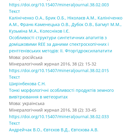
https://doi.org/10.15407/mineraljournal.38.02.003
Текст
Калініченко О.А., Брик О.Б., Ніколаєв А.М., Калініченко
А.М., Франк-Каменецька О.В., Дубок О.В., Багмут М.М.,
Кузьміна М.А., Колєсніков І.Є.
Особливості структури синтетичних апатитів з
домішковими REE за даними спектроскопічних і
рентгенівських методів: II. Фторгідроксилапатити
Мова: російська
Мінералогічний журнал 2016, 38 (2): 15-32
https://doi.org/10.15407/mineraljournal.38.02.015
Текст
Ширінбекова С.Н.
Тонкі морфологічні особливості продуктів земного
вивітрювання в метеоритах
Мова: українська
Мінералогічний журнал 2016, 38 (2): 33-45
https://doi.org/10.15407/mineraljournal.38.02.033
Текст
Андрейчак В.О., Євтєхов В.Д., Євтєхова А.В.