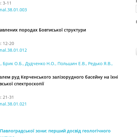
: 3-11
nal.38.01.003
лавлених породах Бовтиської структури
: 12-20
nal.38.01.012
 Брик О.Б., Дудченко Н.О., Польшин Е.В., Редько Я.В.,
алем руд Керченського залізорудного басейну на їхні
вської спектроскопії
: 21-31
nal.38.01.021
-Павлоградської зони: перший досвід геологічного