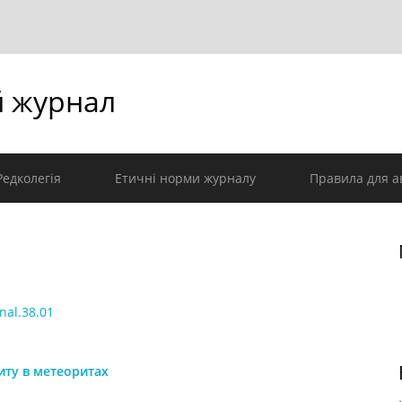
й журнал
Редколегія
Етичні норми журналу
Правила для а
nal.38.01
иту в метеоритах