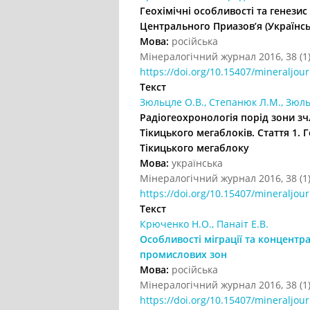
Геохімічні особливості та генези
Центрального Приазов’я (Українс
Мова:
російська
Мінералогічний журнал 2016, 38 (1)
https://doi.org/10.15407/mineraljour
Текст
Зюльцле О.В., Степанюк Л.М., Зюльцл
Радіогеохронологія порід зони зч
Тікицького мегаблоків. Стаття 1.
Тікицького мегаблоку
Мова:
українська
Мінералогічний журнал 2016, 38 (1)
https://doi.org/10.15407/mineraljour
Текст
Крюченко Н.О., Панаіт Е.В.
Особливості міграції та концентра
промислових зон
Мова:
російська
Мінералогічний журнал 2016, 38 (1)
https://doi.org/10.15407/mineraljour