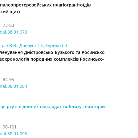
с палеопротерозойських плагіогранітоїдів
ький щит)
: 73-83
nal.38.01.073
е В.В., Довбуш Т.І., Курило С.І.
ленування Дністровсько-Бузького та Росинсько-
 Геохронологія породних комплексів Росинсько-
: 84-95
nal.38.01.084
ції ртуті в донних відкладах поблизу територій
: 96-101
nal.38.01.096