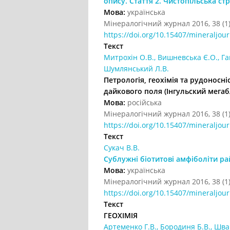
опису. Стаття 2. Чистопільська ст
Мова:
українська
Мінералогічний журнал 2016, 38 (1)
https://doi.org/10.15407/mineraljour
Текст
Митрохін О.В., Вишневська Є.О., Гац
Шумлянський Л.В.
Петрологія, геохімія та рудоносн
дайкового поля (Інгульский мегаб
Мова:
російська
Мінералогічний журнал 2016, 38 (1)
https://doi.org/10.15407/mineraljour
Текст
Сукач В.В.
Сублужні біотитові амфіболіти р
Мова:
українська
Мінералогічний журнал 2016, 38 (1)
https://doi.org/10.15407/mineraljour
Текст
ГЕОХІМІЯ
Артеменко Г.В., Бородиня Б.В., Швай