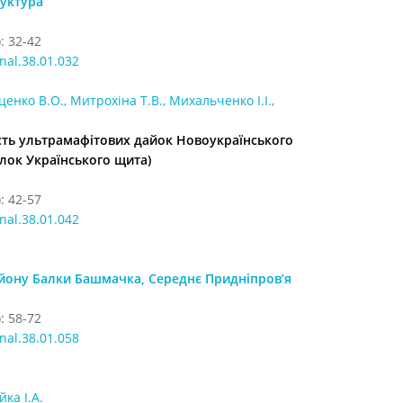
руктура
: 32-42
nal.38.01.032
енко В.О., Митрохіна Т.В., Михальченко І.І.,
ість ультрамафітових дайок Новоукраїнського
лок Українського щита)
: 42-57
nal.38.01.042
айону Балки Башмачка, Середнє Придніпров’я
: 58-72
nal.38.01.058
ка І.А.