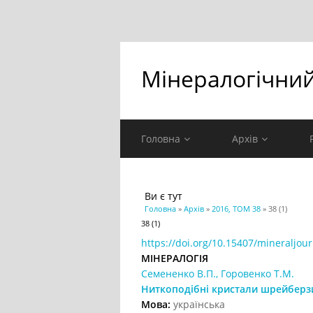
Мінералогічни
Головна
Архів
Ви є тут
Головна
»
Архів
»
2016, ТОМ 38
» 38 (1)
38 (1)
https://doi.org/10.15407/mineraljour
МІНЕРАЛОГІЯ
Семененко В.П., Горовенко Т.М.
Ниткоподібні кристали шрейберз
Мова:
українська