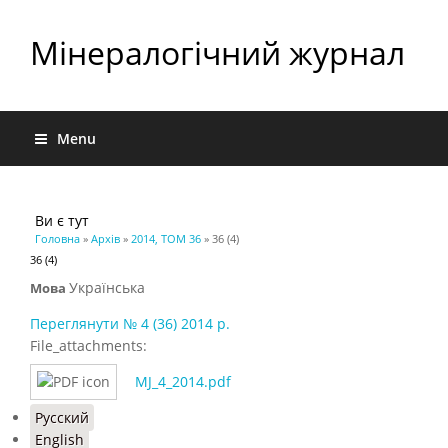
Мінералогічний журнал
Menu
Ви є тут
Головна
»
Архів
»
2014, ТОМ 36
» 36 (4)
36 (4)
Українська
Мова
Переглянути № 4 (36) 2014 р.
File_attachments:
MJ_4_2014.pdf
Русский
English